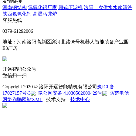
友情链接
河南钢结构
氢氧化钙厂家
厢式压滤机
洛阳二次供水水箱清洗
陕西氢氧化钙
高温马弗炉
客服热线
0379-61292006
地址：河南洛阳高新区滨河北路96号机器人智能装备产业园
E3厂房
开远智能公众号
微信扫一扫
Copyright 2020 © 洛阳开远智能精机有限公司
豫ICP备
17027157号-3
豫公网安备 41030502000429号
防范电信
网络诈骗
网站XML
技术支持：
技术中心