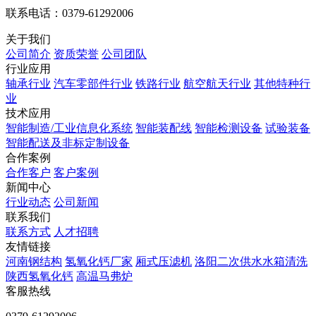
联系电话：0379-61292006
关于我们
公司简介
资质荣誉
公司团队
行业应用
轴承行业
汽车零部件行业
铁路行业
航空航天行业
其他特种行
业
技术应用
智能制造/工业信息化系统
智能装配线
智能检测设备
试验装备
智能配送及非标定制设备
合作案例
合作客户
客户案例
新闻中心
行业动态
公司新闻
联系我们
联系方式
人才招聘
友情链接
河南钢结构
氢氧化钙厂家
厢式压滤机
洛阳二次供水水箱清洗
陕西氢氧化钙
高温马弗炉
客服热线