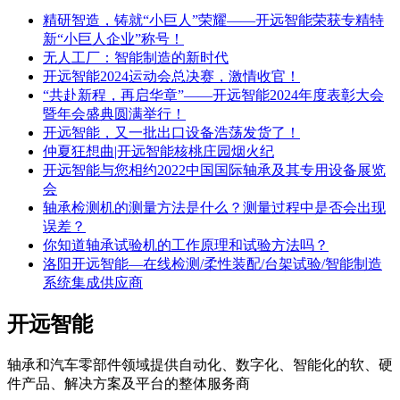
精研智造，铸就“小巨人”荣耀——开远智能荣获专精特
新“小巨人企业”称号！
无人工厂：智能制造的新时代
开远智能2024运动会总决赛，激情收官！
“共赴新程，再启华章”——开远智能2024年度表彰大会
暨年会盛典圆满举行！
开远智能，又一批出口设备浩荡发货了！
仲夏狂想曲|开远智能核桃庄园烟火纪
开远智能与您相约2022中国国际轴承及其专用设备展览
会
轴承检测机的测量方法是什么？测量过程中是否会出现
误差？
你知道轴承试验机的工作原理和试验方法吗？
洛阳开远智能—在线检测/柔性装配/台架试验/智能制造
系统集成供应商
开远智能
轴承和汽车零部件领域提供自动化、数字化、智能化的软、硬
件产品、解决方案及平台的整体服务商