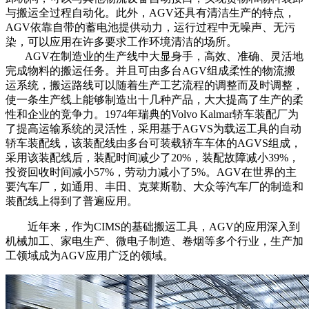
与搬运全过程自动化。此外，AGV还具有清洁生产的特点，
AGV依靠自带的蓄电池提供动力，运行过程中无噪声、无污
染，可以应用在许多要求工作环境清洁的场所。
AGV在制造业的生产线中大显身手，高效、准确、灵活地
完成物料的搬运任务。并且可由多台AGV组成柔性的物流搬
运系统，搬运路线可以随着生产工艺流程的调整而及时调整，
使一条生产线上能够制造出十几种产品，大大提高了生产的柔
性和企业的竞争力。1974年瑞典的Volvo Kalmar轿车装配厂为
了提高运输系统的灵活性，采用基于AGVS为载运工具的自动
轿车装配线，该装配线由多台可装载轿车车体的AGVS组成，
采用该装配线后，装配时间减少了20%，装配故障减小39%，
投资回收时间减小57%，劳动力减小了5%。AGV在世界的主
要汽车厂，如通用、丰田、克莱斯勒、大众等汽车厂的制造和
装配线上得到了普遍应用。
近年来，作为CIMS的基础搬运工具，AGV的应用深入到
机械加工、家电生产、微电子制造、卷烟等多个行业，生产加
工领域成为AGV应用广泛的领域。