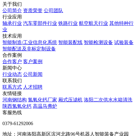
关于我们
公司简介
资质荣誉
公司团队
行业应用
轴承行业
汽车零部件行业
铁路行业
航空航天行业
其他特种行
业
技术应用
智能制造/工业信息化系统
智能装配线
智能检测设备
试验装备
智能配送及非标定制设备
合作案例
合作客户
客户案例
新闻中心
行业动态
公司新闻
联系我们
联系方式
人才招聘
友情链接
河南钢结构
氢氧化钙厂家
厢式压滤机
洛阳二次供水水箱清洗
陕西氢氧化钙
高温马弗炉
客服热线
0379-61292006
地址：河南洛阳高新区滨河北路96号机器人智能装备产业园