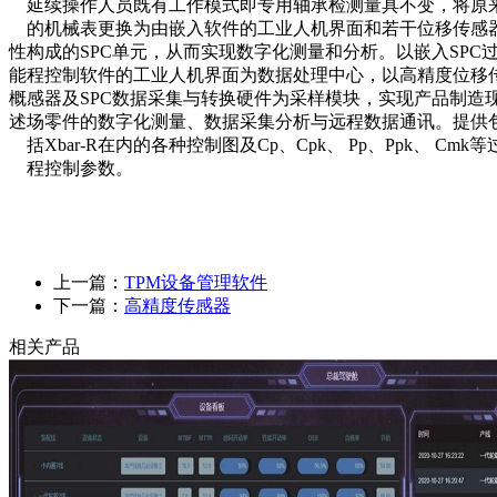
延续操作人员既有工作模式即专用轴承检测量具不变，将原
的机械表更换为由嵌入软件的工业人机界面和若干位移传感
性
构成的SPC单元，从而实现数字化测量和分析。以嵌入SPC
能
程控制软件的工业人机界面为数据处理中心，以高精度位移
概
感器及SPC数据采集与转换硬件为采样模块，实现产品制造
述
场零件的数字化测量、数据采集分析与远程数据通讯。提供
括Xbar-R在内的各种控制图及Cp、Cpk、 Pp、Ppk、 Cmk等
程控制参数。
上一篇：
TPM设备管理软件
下一篇：
高精度传感器
相关产品