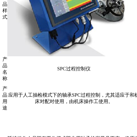
品
样
式
产
品
SPC
过程控制仪
名
称
产
品
应用于人工抽检模式下的轴承
SPC
过程控制，尤其适应于和
用
床对配对使用，由机床操作工使用。
途