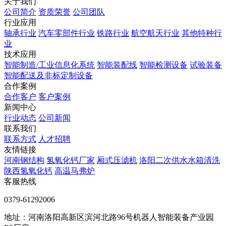
关于我们
公司简介
资质荣誉
公司团队
行业应用
轴承行业
汽车零部件行业
铁路行业
航空航天行业
其他特种行
业
技术应用
智能制造/工业信息化系统
智能装配线
智能检测设备
试验装备
智能配送及非标定制设备
合作案例
合作客户
客户案例
新闻中心
行业动态
公司新闻
联系我们
联系方式
人才招聘
友情链接
河南钢结构
氢氧化钙厂家
厢式压滤机
洛阳二次供水水箱清洗
陕西氢氧化钙
高温马弗炉
客服热线
0379-61292006
地址：河南洛阳高新区滨河北路96号机器人智能装备产业园